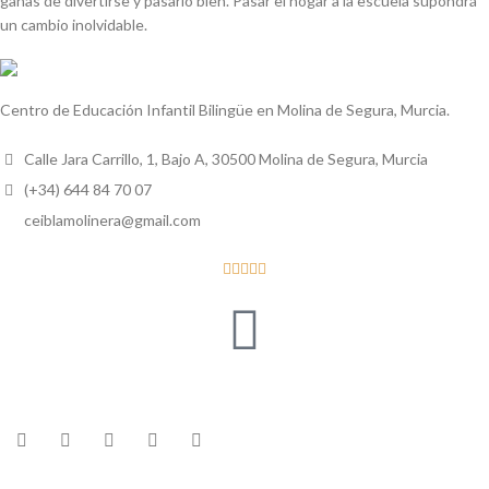
ganas de divertirse y pasarlo bien. Pasar el hogar a la escuela supondrá
un cambio inolvidable.
Centro de Educación Infantil Bilingüe en Molina de Segura, Murcia.
Calle Jara Carrillo, 1, Bajo A, 30500 Molina de Segura, Murcia
(+34) 644 84 70 07
ceiblamolinera@gmail.com




