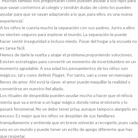
“Muchas familias nos preguntarán cómo pueden ayudar a sus hijos para
que vayan contentos al colegio y tendrán dudas de cómo los pueden
ayudar para que se vayan adaptando a lo que, para ellos, es una nueva
experiencia”.
A los niños le cuesta mucho la separación con sus padres. Junto a ellos
se sienten seguros para explorar el mundo. La separación le puede
hacer sentir inseguridad e incluso miedo. Pasar del hogar a la escuela no
es tarea fácil.
Hemos de darle la vuelta y atajar el problema proponiendo soluciones.
Existen estrategias para convertir un momento de incertidumbre en un
momento agradable. A esa edad los pensamientos de los niños son
mágicos, tal y como definió Piaget. Por tanto, van a creer en mensajes
llenos de amor. Ahí está la clave: el amor puede maquillar la realidad y
convertirse en nuestro fiel aliado.
Los rituales de despedida pueden ayudar mucho a hacer que el niño/a
sienta que va a entrar a un lugar mágico donde reina el misterio y lo
pasará fenomenal. No se debe tener prisa, aunque tampoco alargarlo en
exceso. Es mejor que los niños se despidan de sus familiares
tranquilamente y entienda que en breve volverán a recogerle, pues cada
uno es un mundo y puede tener un estilo de apego diferente que hay
que respetar.